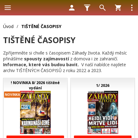
Úvod
/
TIŠTĚNÉ ČASOPISY
TIŠTĚNÉ ČASOPISY
Zpříjemněte si chvíle s časopisem Záhady života. Každý měsíc
přinášíme
spousty zajímavostí
z domova i ze zahraničí.
Informace, které vás budou bavit.
V naší nabídce najdete
archiv TIŠTĚNÝCH ČASOPISŮ z roku 2022 a 2023.
! NOVINKA 8/ 2026 tištěné
1/ 2026
vydání
NOVINKA