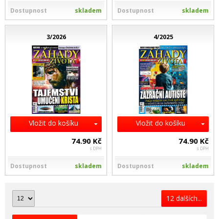
Dostupnost
skladem
Dostupnost
skladem
3/2026
4/2025
Vložit do košíku
Vložit do košíku
74.90 Kč
74.90 Kč
s DPH
s DPH
Dostupnost
skladem
Dostupnost
skladem
12 dalších...