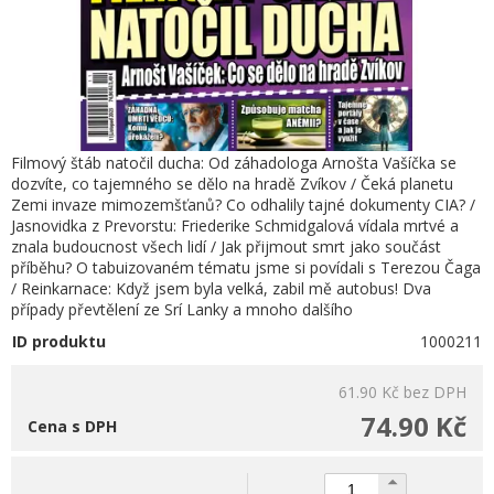
Filmový štáb natočil ducha: Od záhadologa Arnošta Vašíčka se
dozvíte, co tajemného se dělo na hradě Zvíkov / Čeká planetu
Zemi invaze mimozemšťanů? Co odhalily tajné dokumenty CIA? /
Jasnovidka z Prevorstu: Friederike Schmidgalová vídala mrtvé a
znala budoucnost všech lidí / Jak přijmout smrt jako součást
příběhu? O tabuizovaném tématu jsme si povídali s Terezou Čaga
/ Reinkarnace: Když jsem byla velká, zabil mě autobus! Dva
případy převtělení ze Srí Lanky a mnoho dalšího
ID produktu
1000211
61.90 Kč
bez DPH
74.90 Kč
Cena s DPH