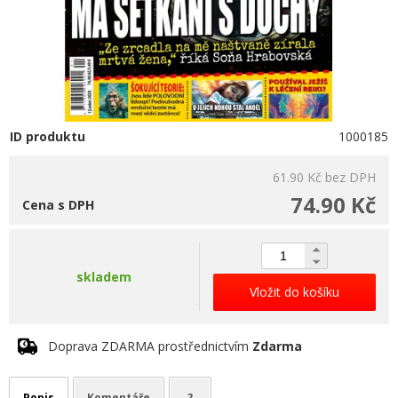
ID produktu
1000185
61.90 Kč
bez DPH
74.90 Kč
Cena s DPH
skladem
Vložit do košíku
Doprava ZDARMA prostřednictvím
Zdarma
Popis
Komentáře
?