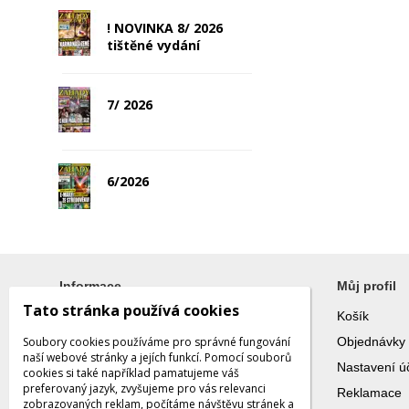
! NOVINKA 8/ 2026
tištěné vydání
7/ 2026
6/2026
Informace
Můj profil
Tato stránka používá cookies
Blog
Košík
Soubory cookies používáme pro správné fungování
Galerie
Objednávky
naší webové stránky a jejích funkcí. Pomocí souborů
Vše o nákupu
Nastavení ú
cookies si také například pamatujeme váš
preferovaný jazyk, zvyšujeme pro vás relevanci
Obchodní podmínky
Reklamace
zobrazovaných reklam, počítáme návštěvu stránek a