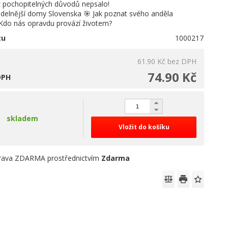
z pochopitelných důvodů nepsalo!
idelnější domy Slovenska 🎯 Jak poznat svého anděla
 Kdo nás opravdu provází životem?
tu
1000217
61.90 Kč
bez DPH
74.90 Kč
DPH
skladem
Vložit do košíku
rava ZDARMA prostřednictvím
Zdarma