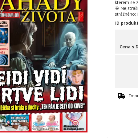
kterém se 
🎯 Nejstraš
strážného:
ID produk
Cena s 
Dop