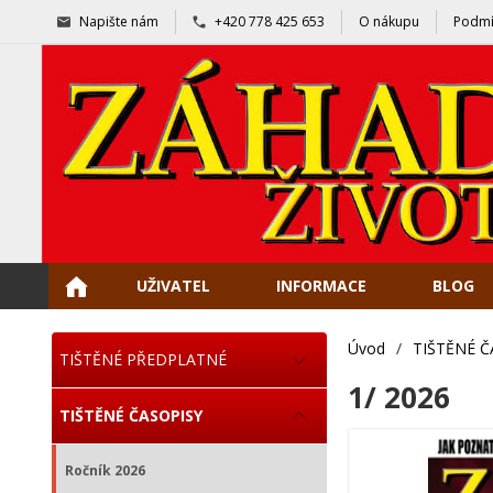
Napište nám
+420 778 425 653
O nákupu
Podmí
UŽIVATEL
INFORMACE
BLOG
Úvod
/
TIŠTĚNÉ Č
TIŠTĚNÉ PŘEDPLATNÉ
1/ 2026
TIŠTĚNÉ ČASOPISY
Ročník 2026