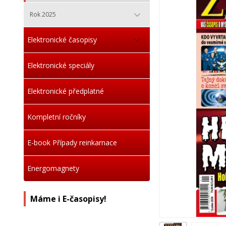
Rok 2025
Elektronické časopisy
Elektronické speciály
Elektronické předplatné
Kompletní ročníky
E-book Případy reinkarnace
Energomagnety
Máme i E-časopisy!