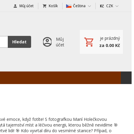
Můj účet
Košík
Čeština
CZK
je prázdný
Můj
Hledat
účet
za 0.00 Kč
 své emoce, když fotíte! S fotografkou Marií Holečkovou
ytá tajemství míst a léčivou energii, kterou běžně nevidíme 🎯
rtvé lidi! 🎯 Kdo vyvrtal díru do vesmírné stanice? Případ, o