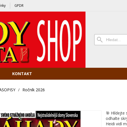
nky
GPDR
KONTAKT
ASOPISY
/
Ročník 2026
🎯 Hlídejte
odhalte skr
Heidi vidí m