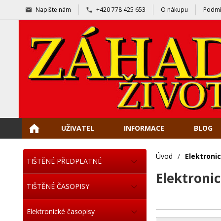
Napište nám
+420 778 425 653
O nákupu
Podmí
UŽIVATEL
INFORMACE
BLOG
Úvod
/
Elektroni
TIŠTĚNÉ PŘEDPLATNÉ
Elektroni
TIŠTĚNÉ ČASOPISY
Elektronické časopisy