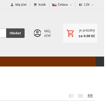
Můj účet
Košík
Čeština
CZK
je prázdný
Můj
Hledat
účet
za 0.00 Kč