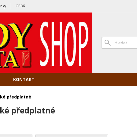
nky
GPDR
KONTAKT
cké předplatné
cké předplatné