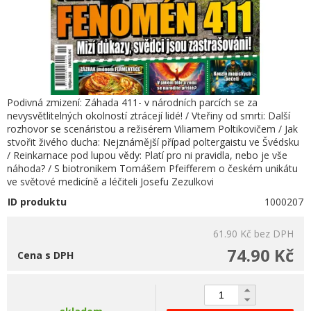
Podivná zmizení: Záhada 411- v národních parcích se za
nevysvětlitelných okolností ztrácejí lidé! / Vteřiny od smrti: Další
rozhovor se scenáristou a režisérem Viliamem Poltikovičem / Jak
stvořit živého ducha: Nejznámější případ poltergaistu ve Švédsku
/ Reinkarnace pod lupou vědy: Platí pro ni pravidla, nebo je vše
náhoda? / S biotronikem Tomášem Pfeifferem o českém unikátu
ve světové medicíně a léčiteli Josefu Zezulkovi
ID produktu
1000207
61.90 Kč
bez DPH
74.90 Kč
Cena s DPH