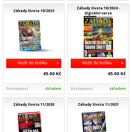
Záhady života 10/2024 -
Záhady života 10/2023
digitální verze
Vložit do košíku
Vložit do košíku
45.00 Kč
45.00 Kč
s DPH
s DPH
Dostupnost
skladem
Dostupnost
skladem
Záhady života 11/2020
Záhady života 11/2021