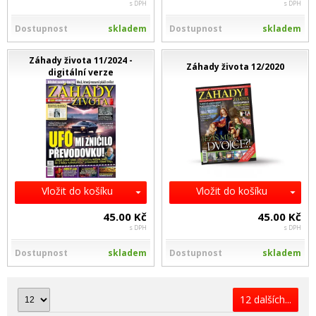
s DPH
s DPH
Dostupnost
skladem
Dostupnost
skladem
Záhady života 11/2024 -
Záhady života 12/2020
digitální verze
Vložit do košíku
Vložit do košíku
45.00 Kč
45.00 Kč
s DPH
s DPH
Dostupnost
skladem
Dostupnost
skladem
12 dalších...