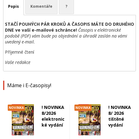
Popis
Komentáře
?
STAČÍ POUHÝCH PÁR KROKŮ A ČASOPIS MÁTE DO DRUHÉHO
DNE ve vaší e-mailové schránce!
Časopis v elektronické
podobě (PDF) vám bude po objednání a úhradě zaslán na vámi
uvedený e-mail.
Příjemné čtení
Vaše redakce
Máme i E-časopisy!
! NOVINKA
! NOVINKA
NOVINKA
NOVINKA
8/2026
8/ 2026
elektronic
tištěné
ké vydání
vydání