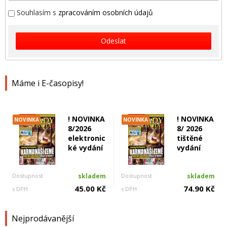
Souhlasím s
zpracováním osobních údajů
Odeslat
Máme i E-časopisy!
! NOVINKA
! NOVINKA
NOVINKA
NOVINKA
8/2026
8/ 2026
elektronic
tištěné
ké vydání
vydání
Dostupnost
skladem
Dostupnost
skladem
45.00 Kč
74.90 Kč
s DPH
s DPH
Nejprodávanější