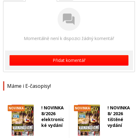
Momentálně není k dispozici žádný komentář
Přidat komentář
Máme i E-časopisy!
! NOVINKA
! NOVINKA
NOVINKA
NOVINKA
8/2026
8/ 2026
elektronic
tištěné
ké vydání
vydání