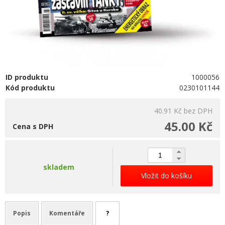
ID produktu
1000056
Kód produktu
0230101144
40.91 Kč
bez DPH
45.00 Kč
Cena s DPH
skladem
Vložit do košíku
Popis
Komentáře
?