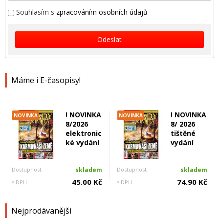
Souhlasím s
zpracováním osobních údajů
Odeslat
Máme i E-časopisy!
! NOVINKA
! NOVINKA
NOVINKA
NOVINKA
8/2026
8/ 2026
elektronic
tištěné
ké vydání
vydání
Dostupnost
skladem
Dostupnost
skladem
45.00 Kč
74.90 Kč
s DPH
s DPH
Nejprodávanější