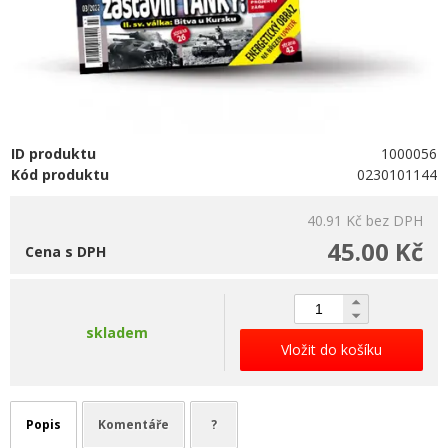
ID produktu
1000056
Kód produktu
0230101144
40.91 Kč
bez DPH
45.00 Kč
Cena s DPH
skladem
Vložit do košíku
Popis
Komentáře
?