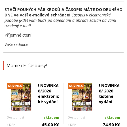
STAČÍ POUHÝCH PÁR KROKŮ A ČASOPIS MÁTE DO DRUHÉHO
DNE ve vaší e-mailové schránce!
Časopis v elektronické
podobě (PDF) vám bude po objednání a úhradě zaslán na vámi
uvedený e-mail.
Příjemné čtení
Vaše redakce
Máme i E-časopisy!
! NOVINKA
! NOVINKA
NOVINKA
NOVINKA
8/2026
8/ 2026
elektronic
tištěné
ké vydání
vydání
Dostupnost
skladem
Dostupnost
skladem
45.00 Kč
74.90 Kč
s DPH
s DPH