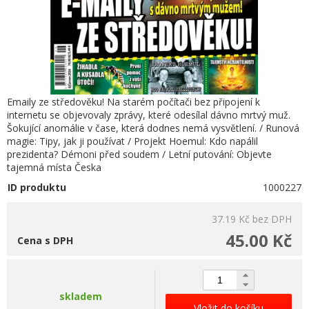
Emaily ze středověku! Na starém počítači bez připojení k
internetu se objevovaly zprávy, které odesílal dávno mrtvý muž.
Šokující anomálie v čase, která dodnes nemá vysvětlení. / Runová
magie: Tipy, jak ji používat / Projekt Hoemul: Kdo napálil
prezidenta? Démoni před soudem / Letní putování: Objevte
tajemná místa Česka
ID produktu
1000227
37.19 Kč
bez DPH
45.00 Kč
Cena s DPH
skladem
Vložit do košíku