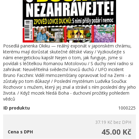
Posedlá panenka Okiku — reálný exponát v japonském chrámu,
kterému mají dorůstat skutečné dětské vlasy / Vyzkoušejte s
námi energetickou kapsli! Nejen o tom, jak funguje, jsme si
povídali s léčitelkou Romanou Motolovou / S duchy není radno si
zahrávat: Neuvěřitelná svědectví lovců duchů / UFO incident
Bruno Facchini: Viděl mimozemšťany opravovat loď na Zemi - a
zůstaly po tom důkazy! / Poslední mystérium Ludvíka Součka:
Rozhovor s mužem, který jej znal a strávil s ním poslední dny jeho
života. / Když mozek hledá Boha - duchovní prožitky pohledem
vědců
ID produktu
1000225
37.19 Kč
bez DPH
45.00 Kč
Cena s DPH