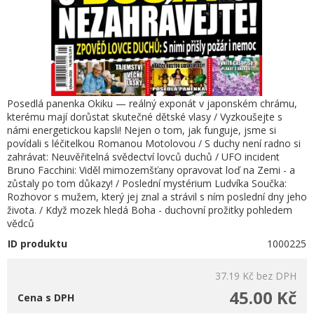
Posedlá panenka Okiku — reálný exponát v japonském chrámu,
kterému mají dorůstat skutečné dětské vlasy / Vyzkoušejte s
námi energetickou kapsli! Nejen o tom, jak funguje, jsme si
povídali s léčitelkou Romanou Motolovou / S duchy není radno si
zahrávat: Neuvěřitelná svědectví lovců duchů / UFO incident
Bruno Facchini: Viděl mimozemšťany opravovat loď na Zemi - a
zůstaly po tom důkazy! / Poslední mystérium Ludvíka Součka:
Rozhovor s mužem, který jej znal a strávil s ním poslední dny jeho
života. / Když mozek hledá Boha - duchovní prožitky pohledem
vědců
ID produktu
1000225
37.19 Kč
bez DPH
45.00 Kč
Cena s DPH