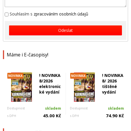
Souhlasím s
zpracováním osobních údajů
Odeslat
Máme i E-časopisy!
! NOVINKA
! NOVINKA
NOVINKA
NOVINKA
8/2026
8/ 2026
elektronic
tištěné
ké vydání
vydání
Dostupnost
skladem
Dostupnost
skladem
45.00 Kč
74.90 Kč
s DPH
s DPH