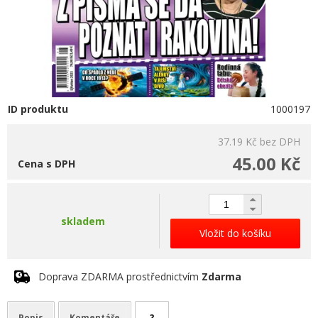
ID produktu
1000197
37.19 Kč
bez DPH
45.00 Kč
Cena s DPH
skladem
Vložit do košíku
Doprava ZDARMA prostřednictvím
Zdarma
Popis
Komentáře
?