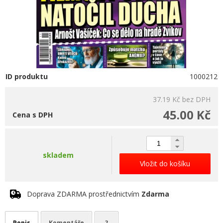
ID produktu
1000212
37.19 Kč
bez DPH
45.00 Kč
Cena s DPH
skladem
Vložit do košíku
Doprava ZDARMA prostřednictvím
Zdarma
Popis
Komentáře
?