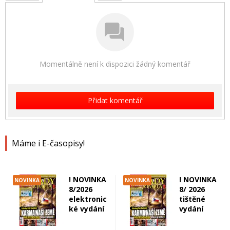
Momentálně není k dispozici žádný komentář
Přidat komentář
Máme i E-časopisy!
! NOVINKA
! NOVINKA
NOVINKA
NOVINKA
8/2026
8/ 2026
elektronic
tištěné
ké vydání
vydání