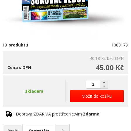
ID produktu
1000173
40.18 Kč
bez DPH
45.00 Kč
Cena s DPH
skladem
Vložit do košíku
Doprava ZDARMA prostřednictvím
Zdarma
Popis
Komentáře
?