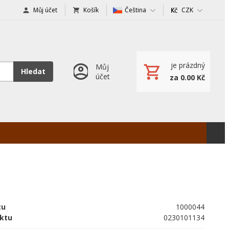
Můj účet
Košík
Čeština
CZK
je prázdný
Můj
Hledat
účet
za 0.00 Kč
tu
1000044
ktu
0230101134