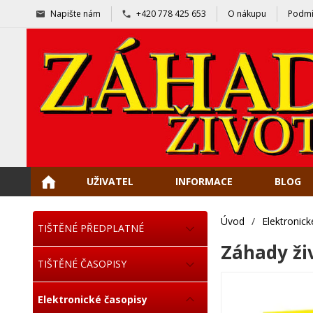
Napište nám
+420 778 425 653
O nákupu
Podmí
UŽIVATEL
INFORMACE
BLOG
Úvod
/
Elektronick
TIŠTĚNÉ PŘEDPLATNÉ
Záhady ži
TIŠTĚNÉ ČASOPISY
Elektronické časopisy