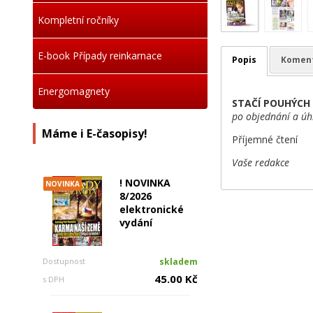
Kompletní ročníky
E-book Případy reinkarnace
Popis
Komen
Energomagnety
STAČÍ POUHÝCH 
po objednání a úh
Máme i E-časopisy!
Příjemné čtení
Vaše redakce
! NOVINKA
NOVINKA
8/2026
elektronické
vydání
Dostupnost
skladem
45.00 Kč
s DPH