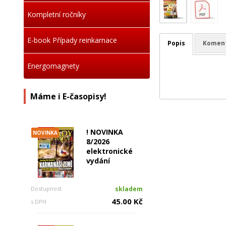
Kompletní ročníky
E-book Případy reinkarnace
Popis
Komen
Energomagnety
Máme i E-časopisy!
! NOVINKA
NOVINKA
8/2026
elektronické
vydání
Dostupnost
skladem
45.00 Kč
s DPH