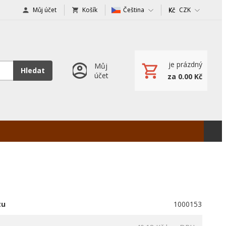
Můj účet
Košík
Čeština
CZK
je prázdný
Můj
Hledat
účet
za 0.00 Kč
tu
1000153