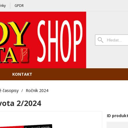
nky
GPDR
KONTAKT
é časopisy
/
Ročník 2024
vota 2/2024
ID produk