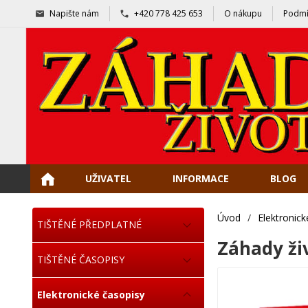
Napište nám
+420 778 425 653
O nákupu
Podmí
UŽIVATEL
INFORMACE
BLOG
Úvod
/
Elektronick
TIŠTĚNÉ PŘEDPLATNÉ
Záhady ži
TIŠTĚNÉ ČASOPISY
Elektronické časopisy