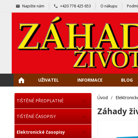
Napište nám
+420 778 425 653
O nákupu
Podmí
UŽIVATEL
INFORMACE
BLOG
Úvod
/
Elektronick
TIŠTĚNÉ PŘEDPLATNÉ
Záhady ži
TIŠTĚNÉ ČASOPISY
Elektronické časopisy