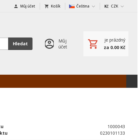
Můj účet
Košík
Čeština
CZK
je prázdný
Můj
Hledat
účet
za 0.00 Kč
tu
1000043
ktu
0230101133