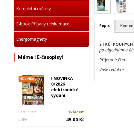
Kompletní ročníky
E-book Případy reinkarnace
Popis
Komen
Energomagnety
STAČÍ POUHÝCH 
po objednání a úh
Máme i E-časopisy!
Příjemné čtení
Vaše redakce
! NOVINKA
NOVINKA
8/2026
elektronické
vydání
Dostupnost
skladem
45.00 Kč
s DPH