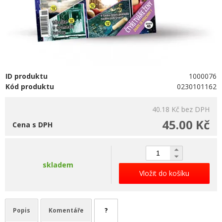
ID produktu
1000076
Kód produktu
0230101162
40.18 Kč
bez DPH
45.00 Kč
Cena s DPH
skladem
Vložit do košíku
Popis
Komentáře
?