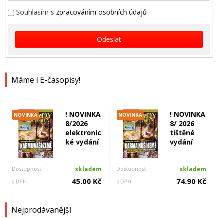
Souhlasím s
zpracováním osobních údajů
Odeslat
Máme i E-časopisy!
! NOVINKA
! NOVINKA
NOVINKA
NOVINKA
8/2026
8/ 2026
elektronic
tištěné
ké vydání
vydání
Dostupnost
skladem
Dostupnost
skladem
45.00 Kč
74.90 Kč
s DPH
s DPH
Nejprodávanější