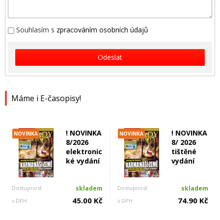
Souhlasím s
zpracováním osobních údajů
Odeslat
Máme i E-časopisy!
! NOVINKA
! NOVINKA
NOVINKA
NOVINKA
8/2026
8/ 2026
elektronic
tištěné
ké vydání
vydání
Dostupnost
skladem
Dostupnost
skladem
45.00 Kč
74.90 Kč
s DPH
s DPH