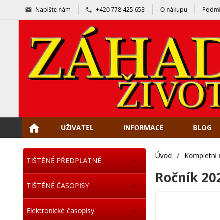
Napište nám
+420 778 425 653
O nákupu
Podmí
UŽIVATEL
INFORMACE
BLOG
Úvod
/
Kompletní 
TIŠTĚNÉ PŘEDPLATNÉ
Ročník 20
TIŠTĚNÉ ČASOPISY
Elektronické časopisy