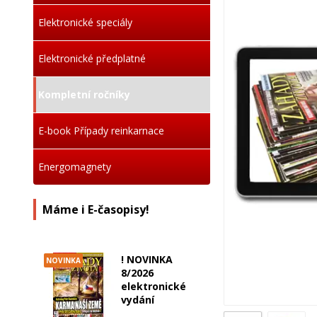
Elektronické speciály
Elektronické předplatné
Kompletní ročníky
E-book Případy reinkarnace
Energomagnety
Máme i E-časopisy!
! NOVINKA
NOVINKA
8/2026
elektronické
vydání