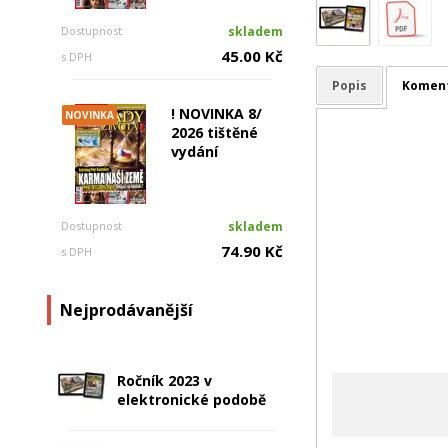
Dostupnost
skladem
45.00 Kč
s DPH
Popis
Komen
! NOVINKA 8/
NOVINKA
2026 tištěné
vydání
Dostupnost
skladem
74.90 Kč
s DPH
Nejprodávanější
Ročník 2023 v
elektronické podobě