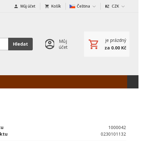
Můj účet
Košík
Čeština
CZK
je prázdný
Můj
Hledat
účet
za 0.00 Kč
tu
1000042
ktu
0230101132