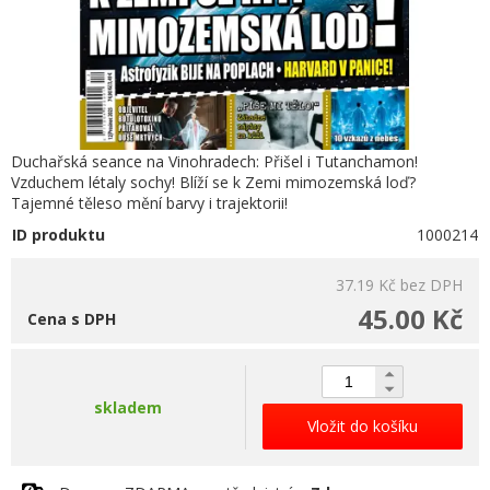
Duchařská seance na Vinohradech: Přišel i Tutanchamon!
Vzduchem létaly sochy! Blíží se k Zemi mimozemská loď?
Tajemné těleso mění barvy i trajektorii!
ID produktu
1000214
37.19 Kč
bez DPH
45.00 Kč
Cena s DPH
skladem
Vložit do košíku