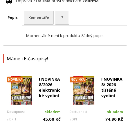
Doprava ZDARMA prostřednictvím
Zdarma
Popis
Komentáře
?
Momentálně není k produktu žádný popis.
Máme i E-časopisy!
! NOVINKA
! NOVINKA
NOVINKA
NOVINKA
8/2026
8/ 2026
elektronic
tištěné
ké vydání
vydání
Dostupnost
skladem
Dostupnost
skladem
45.00 Kč
74.90 Kč
s DPH
s DPH