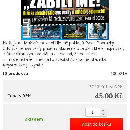
Našli jsme Mužíkův poklad! Hledač pokladů Pavel Podrazký
odkrývá neuvěřitelný příběh / Skutečné události, které inspirovaly
tvůrce filmu Vymítač ďábla / Dokázal, že ho unesli
mimozemšťané - měl na to svědky! / Záhadné otazníky
Roystonské jeskyně /
ID produktu
1000219
37.19 Kč
bez DPH
45.00 Kč
Cena s DPH
skladem
Vložit do košíku