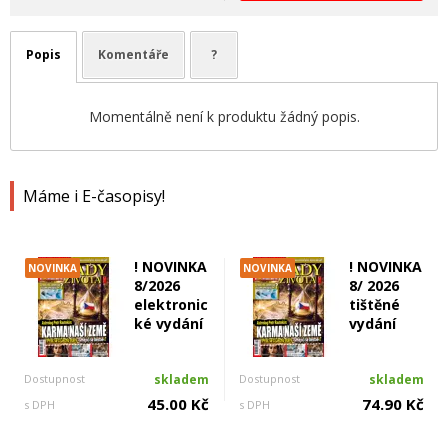
Popis
Komentáře
?
Momentálně není k produktu žádný popis.
Máme i E-časopisy!
! NOVINKA
! NOVINKA
NOVINKA
NOVINKA
8/2026
8/ 2026
elektronic
tištěné
ké vydání
vydání
Dostupnost
skladem
Dostupnost
skladem
45.00 Kč
74.90 Kč
s DPH
s DPH