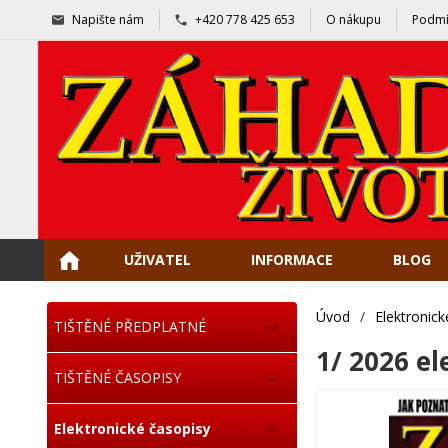
Napište nám
+420 778 425 653
O nákupu
Podmí
UŽIVATEL
INFORMACE
BLOG
Úvod
/
Elektronick
TIŠTĚNÉ PŘEDPLATNÉ
1/ 2026 el
TIŠTĚNÉ ČASOPISY
Elektronické časopisy