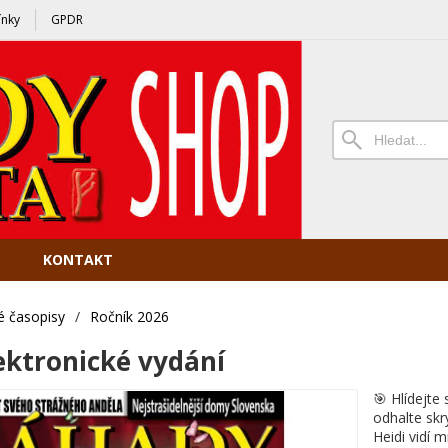
nky
GPDR
KONTAKT
é časopisy
/
Ročník 2026
ektronické vydání
🎯 Hlídejte
odhalte skr
Heidi vidí m