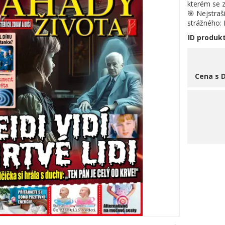
kterém se 
🎯 Nejstraš
strážného:
ID produk
Cena s 