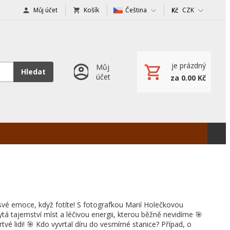
Můj účet
Košík
Čeština
CZK
je prázdný
Můj
Hledat
účet
za 0.00 Kč
 své emoce, když fotíte! S fotografkou Marií Holečkovou
ytá tajemství míst a léčivou energii, kterou běžně nevidíme 🎯
rtvé lidi! 🎯 Kdo vyvrtal díru do vesmírné stanice? Případ, o