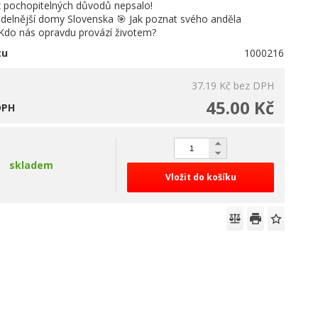
z pochopitelných důvodů nepsalo!
idelnější domy Slovenska 🎯 Jak poznat svého anděla
 Kdo nás opravdu provází životem?
tu
1000216
37.19 Kč
bez DPH
45.00 Kč
DPH
skladem
Vložit do košíku