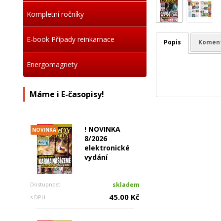
Kompletní ročníky
E-book Případy reinkarnace
Popis
Komen
Energomagnety
Máme i E-časopisy!
! NOVINKA
NOVINKA
8/2026
elektronické
vydání
Dostupnost
skladem
45.00 Kč
s DPH