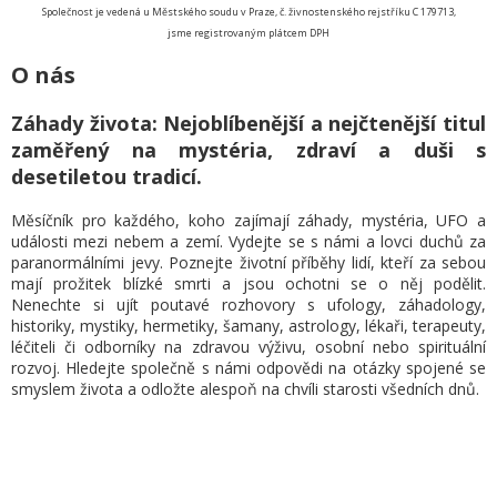
Společnost je vedená u Městského soudu v Praze
, č. živnostenského rejstříku C 179713,
jsme registrovaným plátcem DPH
O nás
Záhady života: Nejoblíbenější a nejčtenější titul
zaměřený na mystéria, zdraví a duši s
desetiletou tradicí.
Měsíčník pro každého, koho zajímají záhady, mystéria, UFO a
události mezi nebem a zemí. Vydejte se s námi a lovci duchů za
paranormálními jevy. Poznejte životní příběhy lidí, kteří za sebou
mají prožitek blízké smrti a jsou ochotni se o něj podělit.
Nenechte si ujít poutavé rozhovory s ufology, záhadology,
historiky, mystiky, hermetiky, šamany, astrology, lékaři, terapeuty,
léčiteli či odborníky na zdravou výživu, osobní nebo spirituální
rozvoj. Hledejte společně s námi odpovědi na otázky spojené se
smyslem života a odložte alespoň na chvíli starosti všedních dnů.