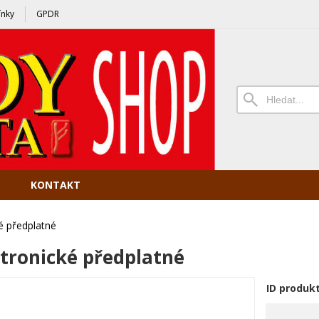
nky
GPDR
KONTAKT
é předplatné
ktronické předplatné
ID produk