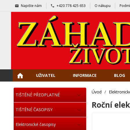
Napište nám
+420 778 425 653
O nákupu
Podmí
UŽIVATEL
INFORMACE
BLOG
Úvod
/
Elektronick
TIŠTĚNÉ PŘEDPLATNÉ
Roční ele
TIŠTĚNÉ ČASOPISY
Elektronické časopisy