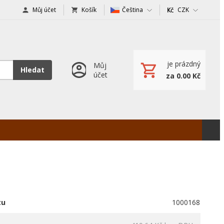
Můj účet
Košík
Čeština
CZK
je prázdný
Můj
Hledat
účet
za 0.00 Kč
tu
1000168