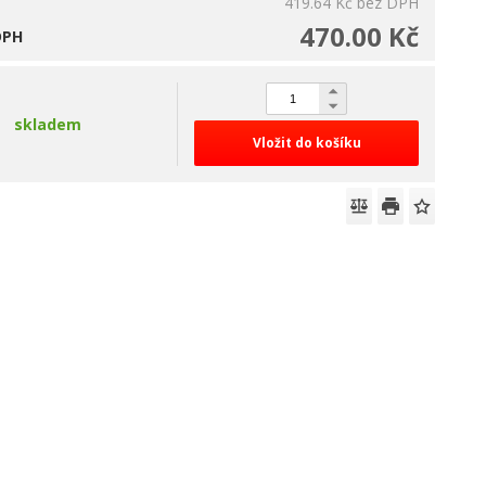
419.64 Kč
bez DPH
470.00 Kč
DPH
skladem
Vložit do košíku