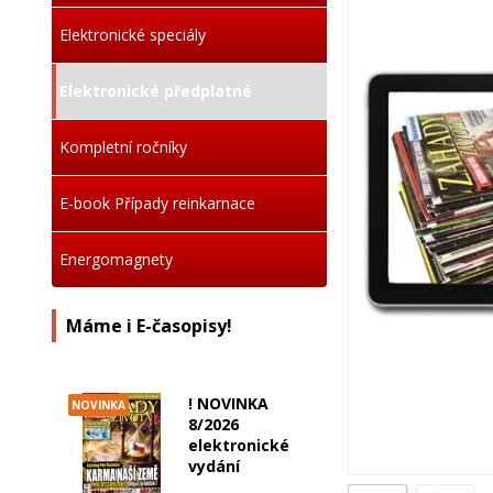
Elektronické speciály
Elektronické předplatné
Kompletní ročníky
E-book Případy reinkarnace
Energomagnety
Máme i E-časopisy!
! NOVINKA
NOVINKA
8/2026
elektronické
vydání