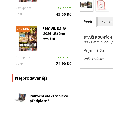
Dostupnost
skladem
45.00 Kč
s DPH
Popis
Komen
! NOVINKA 8/
NOVINKA
2026 tištěné
STAČÍ POUHÝCH 
vydání
(PDF) vám budou p
Příjemné čtení
Dostupnost
skladem
Vaše redakce
74.90 Kč
s DPH
Nejprodávanější
Půlroční elektronické
předplatné