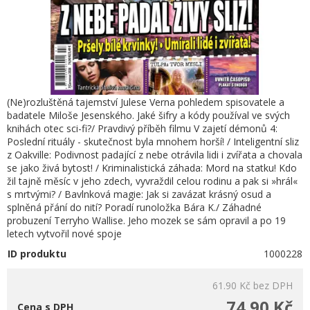
(Ne)rozluštěná tajemství Julese Verna pohledem spisovatele a
badatele Miloše Jesenského. Jaké šifry a kódy používal ve svých
knihách otec sci-fi?/ Pravdivý příběh filmu V zajetí démonů 4:
Poslední rituály - skutečnost byla mnohem horší! / Inteligentní sliz
z Oakville: Podivnost padající z nebe otrávila lidi i zvířata a chovala
se jako živá bytost! / Kriminalistická záhada: Mord na statku! Kdo
žil tajně měsíc v jeho zdech, vyvraždil celou rodinu a pak si »hrál«
s mrtvými? / Bavlnková magie: Jak si zavázat krásný osud a
splněná přání do nití? Poradí runoložka Bára K./ Záhadné
probuzení Terryho Wallise. Jeho mozek se sám opravil a po 19
letech vytvořil nové spoje
ID produktu
1000228
61.90 Kč
bez DPH
74.90 Kč
Cena s DPH