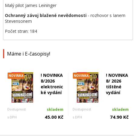
Malý pilot James Leininger
Ochranný závoj blažené nevědomosti
- rozhovor s Ianem
Stevensonem
Počet stran: 184
Máme i E-časopisy!
! NOVINKA
! NOVINKA
NOVINKA
NOVINKA
8/2026
8/ 2026
elektronic
tištěné
ké vydání
vydání
Dostupnost
skladem
Dostupnost
skladem
45.00 Kč
74.90 Kč
s DPH
s DPH