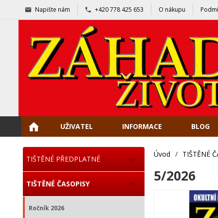
Napište nám
+420 778 425 653
O nákupu
Podmí
UŽIVATEL
INFORMACE
BLOG
Úvod
/
TIŠTĚNÉ Č
TIŠTĚNÉ PŘEDPLATNÉ
5/2026
TIŠTĚNÉ ČASOPISY
Ročník 2026