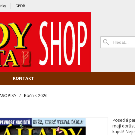
nky
GPDR
KONTAKT
ASOPISY
/
Ročník 2026
Posedlá pa
mají dorůst
kapsli! Nej