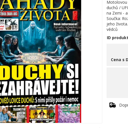
Motolovou /
duchů / UF
na Zemi - a
Součka: Roz
jeho života
vědců
ID produk
Cena s 
Dop