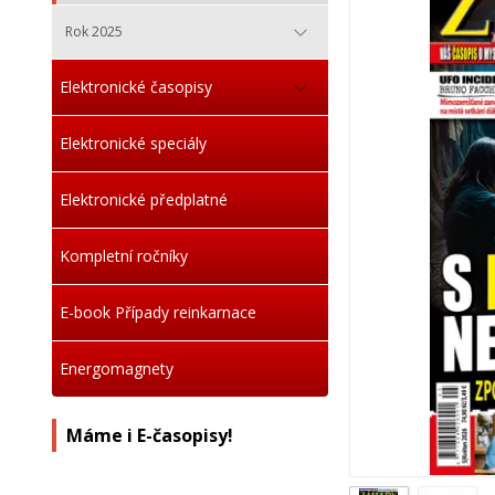
Rok 2025
Elektronické časopisy
Elektronické speciály
Elektronické předplatné
Kompletní ročníky
E-book Případy reinkarnace
Energomagnety
Máme i E-časopisy!