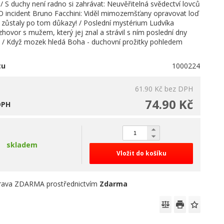
 S duchy není radno si zahrávat: Neuvěřitelná svědectví lovců
O incident Bruno Facchini: Viděl mimozemšťany opravovat loď
 zůstaly po tom důkazy! / Poslední mystérium Ludvíka
hovor s mužem, který jej znal a strávil s ním poslední dny
. / Když mozek hledá Boha - duchovní prožitky pohledem
tu
1000224
61.90 Kč
bez DPH
74.90 Kč
DPH
skladem
Vložit do košíku
rava ZDARMA prostřednictvím
Zdarma