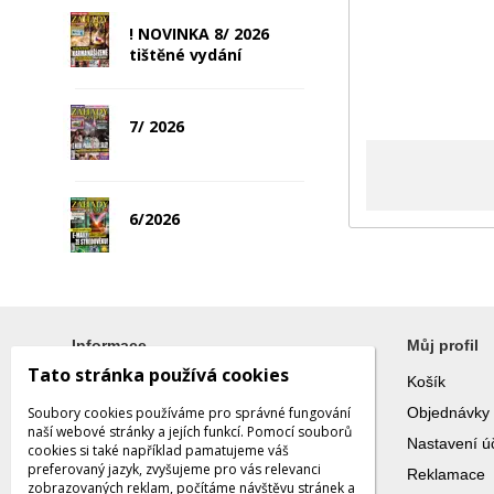
! NOVINKA 8/ 2026
tištěné vydání
7/ 2026
6/2026
Informace
Můj profil
Tato stránka používá cookies
Blog
Košík
Soubory cookies používáme pro správné fungování
Galerie
Objednávky
naší webové stránky a jejích funkcí. Pomocí souborů
Vše o nákupu
Nastavení ú
cookies si také například pamatujeme váš
preferovaný jazyk, zvyšujeme pro vás relevanci
Obchodní podmínky
Reklamace
zobrazovaných reklam, počítáme návštěvu stránek a