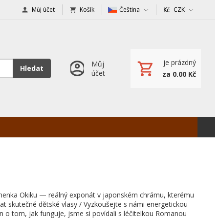
Můj účet
Košík
Čeština
CZK
je prázdný
Můj
Hledat
účet
za 0.00 Kč
nenka Okiku — reálný exponát v japonském chrámu, kterému
at skutečné dětské vlasy / Vyzkoušejte s námi energetickou
en o tom, jak funguje, jsme si povídali s léčitelkou Romanou