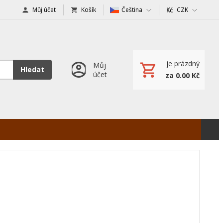
Můj účet
Košík
Čeština
CZK
je prázdný
Můj
Hledat
účet
za 0.00 Kč