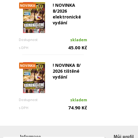
! NOVINKA
NOVINKA
8/2026
elektronické
vydání
Dostupnost
skladem
45.00 Kč
s DPH
! NOVINKA 8/
NOVINKA
2026 tištěné
vydání
Dostupnost
skladem
74.90 Kč
s DPH
Informace
Můj profil