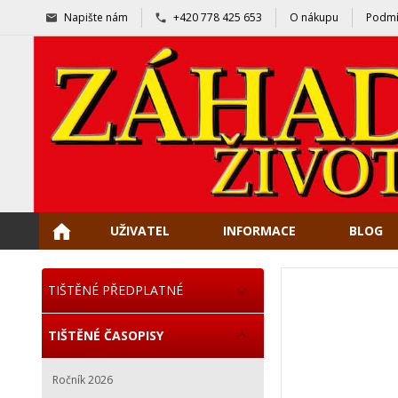
Napište nám
+420 778 425 653
O nákupu
Podmí
UŽIVATEL
INFORMACE
BLOG
TIŠTĚNÉ PŘEDPLATNÉ
TIŠTĚNÉ ČASOPISY
Ročník 2026