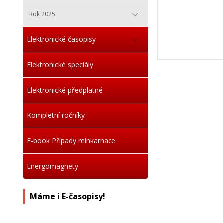
Rok 2025
Elektronické časopisy
Elektronické speciály
Elektronické předplatné
Kompletní ročníky
E-book Případy reinkarnace
Energomagnety
Máme i E-časopisy!